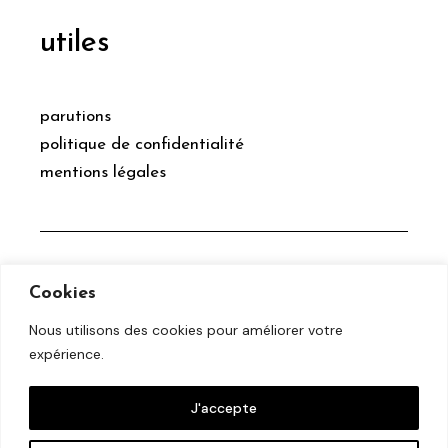
utiles
parutions
politique de confidentialité
mentions légales
social
Cookies
Nous utilisons des cookies pour améliorer votre
expérience.
facebook
twitter
J'accepte
instagram